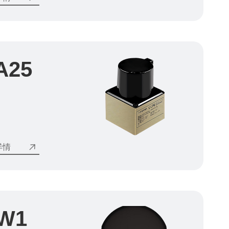
A25
详情
W1